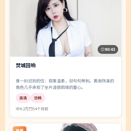
90:43
焚城回响
像一封迟到的信：叙事温柔，却句句带刺。黄渤饰演的
角色几乎承担了全片道德困境的重心。
高清
流畅
9.2万
54个月前
热播