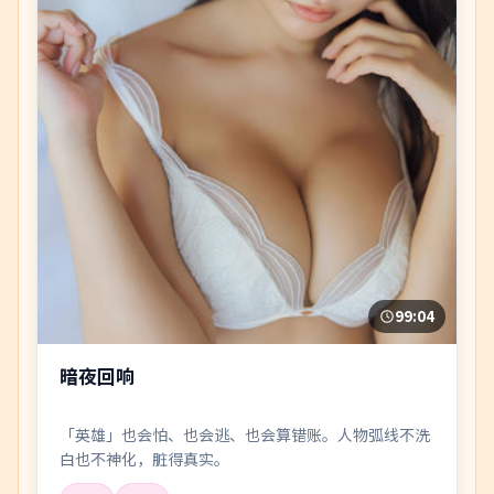
99:04
暗夜回响
「英雄」也会怕、也会逃、也会算错账。人物弧线不洗
白也不神化，脏得真实。