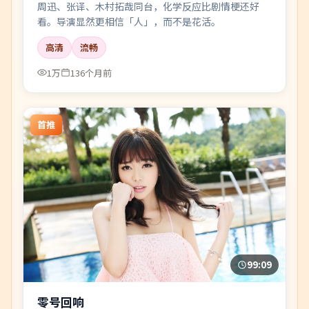
周迅、张译、木村拓哉同台，化学反应比剧情梗还好
看。导演显然更相信「人」，而不是花活。
高清
流畅
1万
136个月前
首推
99:09
零号回响