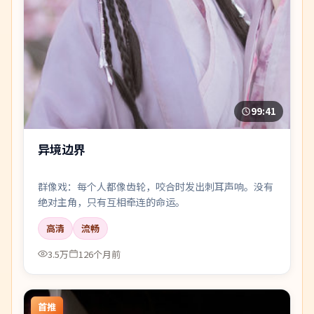
99:41
异境边界
群像戏：每个人都像齿轮，咬合时发出刺耳声响。没有
绝对主角，只有互相牵连的命运。
高清
流畅
3.5万
126个月前
首推