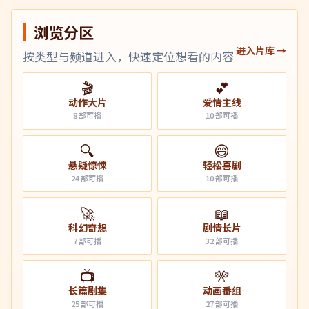
浏览分区
进入片库 →
按类型与频道进入，快速定位想看的内容
🎬
💕
动作大片
爱情主线
8
部可播
10
部可播
🔍
😄
悬疑惊悚
轻松喜剧
24
部可播
10
部可播
🚀
📖
科幻奇想
剧情长片
7
部可播
32
部可播
📺
🎌
长篇剧集
动画番组
25
部可播
27
部可播