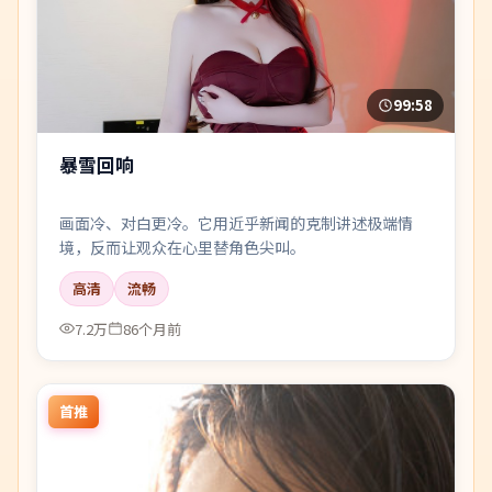
99:58
暴雪回响
画面冷、对白更冷。它用近乎新闻的克制讲述极端情
境，反而让观众在心里替角色尖叫。
高清
流畅
7.2万
86个月前
首推