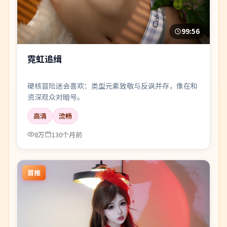
99:56
霓虹追缉
硬核冒险迷会喜欢：类型元素致敬与反讽并存，像在和
资深观众对暗号。
高清
流畅
8万
130个月前
首推