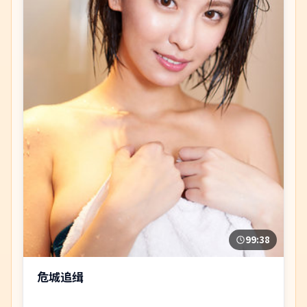
99:38
危城追缉