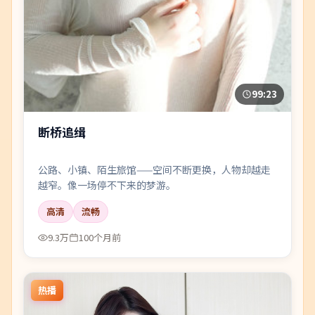
99:23
断桥追缉
公路、小镇、陌生旅馆——空间不断更换，人物却越走
越窄。像一场停不下来的梦游。
高清
流畅
9.3万
100个月前
热播