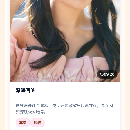
99:20
深海回响
硬核悬疑迷会喜欢：类型元素致敬与反讽并存，像在和
资深观众对暗号。
高清
流畅