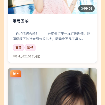
99:09
零号回响
「你相信巧合吗？」——台词像钉子一样钉进剧情。韩
国语境下的社会细节很扎实，配角也不是工具人。
高清
流畅
3.4万
102个月前
新上