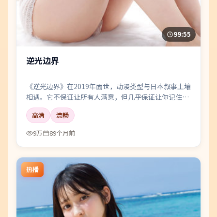
99:55
逆光边界
《逆光边界》在2019年面世，动漫类型与日本叙事土壤
相遇。它不保证让所有人满意，但几乎保证让你记住一
两个镜头、一两句对白，以及散场后心里那点挥之不去
高清
流畅
的回声。
9万
89个月前
热播